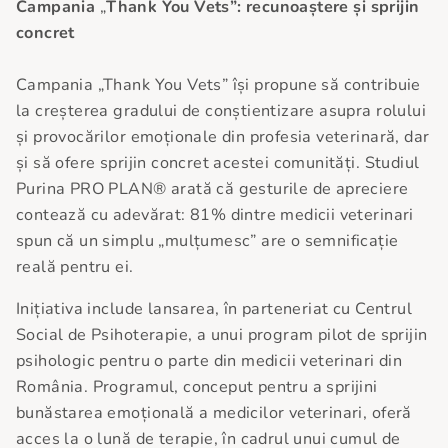
Campania
„
Thank You Vets”: recunoaștere și sprijin
concret
Campania „Thank You Vets” își propune să contribuie
la creșterea gradului de conștientizare asupra rolului
și provocărilor emoționale din profesia veterinară, dar
și să ofere sprijin concret acestei comunități. Studiul
Purina PRO PLAN® arată că gesturile de apreciere
contează cu adevărat: 81% dintre medicii veterinari
spun că un simplu „mulțumesc” are o semnificație
reală pentru ei.
Inițiativa include lansarea, în parteneriat cu Centrul
Social de Psihoterapie, a unui program pilot de sprijin
psihologic pentru o parte din medicii veterinari din
România. Programul, conceput pentru a sprijini
bunăstarea emoțională a medicilor veterinari, oferă
acces la o lună de terapie, în cadrul unui cumul de