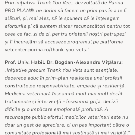
Prin inițiativa Thank You Vets, dezvoltată de Purina
PRO PLAN®, ne dorim să facem un prim pas în a le fi
alături
,
și, mai ales, să le spunem că le înțelegem
eforturile și că suntem sincer recunoscători pentru tot
ceea ce fac, zi de zi, pentru prietenii noștri patrupezi
și îi încurajăm să acceseze programul pe platforma
vetcenter.purina.ro/thank-you-vets
.”
Prof. Univ. Habil. Dr. Bogdan-Alexandru Vițălaru:
„Inițiative precum Thank You Vets sunt esențiale,
deoarece aduc în prim-plan realitatea unei profesii
construite pe responsabilitate, empatie și reziliență.
Medicina veterinară înseamnă mult mai mult decât
tratamente și intervenții – înseamnă grijă, decizii
dificile și o implicare emoțională profundă. A
recunoaște public efortul medicilor veterinari este nu
doar un gest de apreciere, ci un pas important către o
comunitate profesională mai susținută și mai vizibilă.”