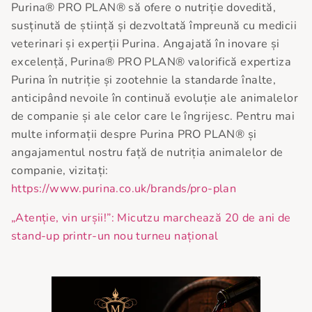
Purina® PRO PLAN® să ofere o nutriție dovedită,
susținută de știință și dezvoltată împreună cu medicii
veterinari și experții Purina. Angajată în inovare și
excelență, Purina® PRO PLAN® valorifică expertiza
Purina în nutriție și zootehnie la standarde înalte,
anticipând nevoile în continuă evoluție ale animalelor
de companie și ale celor care le îngrijesc. Pentru mai
multe informații despre Purina PRO PLAN® și
angajamentul nostru față de nutriția animalelor de
companie, vizitați:
https://www.purina.co.uk/brands/pro-plan
„Atenție, vin urșii!”: Micutzu marchează 20 de ani de
stand-up printr-un nou turneu național