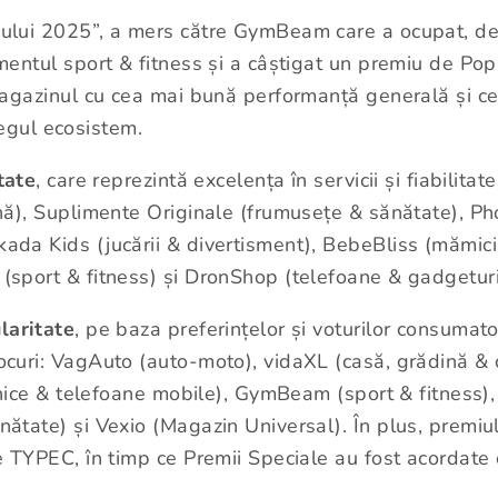
ului 2025”, a mers către GymBeam care a ocupat, de 
entul sport & fitness și a câștigat un premiu de Popul
agazinul cu cea mai bună performanță generală și cel
tregul ecosistem.
tate
, care reprezintă excelența în servicii și fiabilita
nă), Suplimente Originale (frumusețe & sănătate), Ph
da Kids (jucării & divertisment), BebeBliss (mămic
sport & fitness) și DronShop (telefoane & gadgeturi
laritate
, pe baza preferințelor și voturilor consumat
uri: VagAuto (auto-moto), vidaXL (casă, grădină & cons
onice & telefoane mobile), GymBeam (sport & fitness)
ătate) și Vexio (Magazin Universal). În plus, premiu
 TYPEC, în timp ce Premii Speciale au fost acordate 