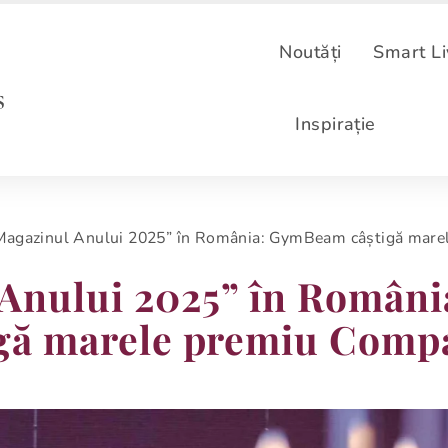
Noutăți
Smart Li
Inspirație
Magazinul Anului 2025” în România: GymBeam câștigă mare
 Anului 2025” în Român
igă marele premiu Compa