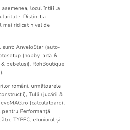
asemenea, locul întâi la
aritate. Distincția
 mai ridicat nivel de
te, sunt: AnveloStar (auto-
otosetup (hobby, artă &
i & bebeluși), RohBoutique
).
orilor români, următoarele
trucții), Tulli (jucării &
, evoMAG.ro (calculatoare),
l pentru Performanță
către TYPEC, eJuniorul și