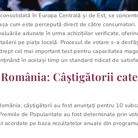
 consolidată în Europa Centrală și de Est, se concentr
 așa cum este percepută direct de către consumatori.
valuările adunate în urma achizițiilor verificate, ofer
tailerii pe piața locală. Procesul de votare s-a desfă
d drept cel mai important test pentru capacitatea mag
inând în același timp un standard ridicat de satisfacț
 România: Câștigătorii cate
România, câștigătorii au fost anunțați pentru 10 subca
Premiile de Popularitate au fost determinate prin votu
ost acordate pe baza rezultatelor anuale din program