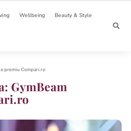
ving
Wellbeing
Beauty & Style
le premiu Compari.ro
ia: GymBeam
ri.ro