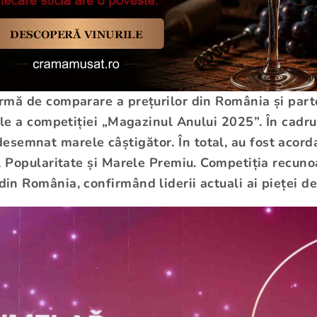
ormă de comparare a prețurilor din România și par
cale a competiției „Magazinul Anului 2025”. În cadr
semnat marele câștigător. În total, au fost acordat
te, Popularitate și Marele Premiu. Competiția recu
din România, confirmând liderii actuali ai pieței 