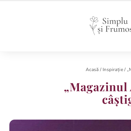
Acasă
/
Inspirație
/
„
„Magazinul
câșt