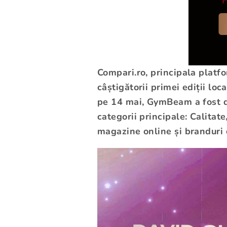
Compari.ro, principala platf
câștigătorii primei ediții lo
pe 14 mai, GymBeam a fost de
categorii principale: Calita
magazine online și branduri 