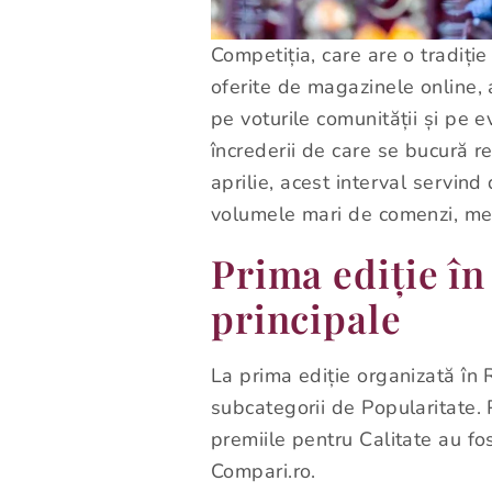
Competiția, care are o tradiție
oferite de magazinele online,
pe voturile comunității și pe e
încrederii de care se bucură re
aprilie, acest interval servin
volumele mari de comenzi, menț
Prima ediție în
principale
La prima ediție organizată în 
subcategorii de Popularitate. 
premiile pentru Calitate au f
Compari.ro.